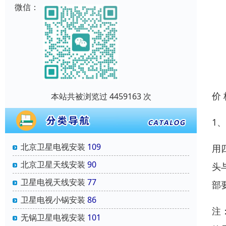
微信：
价
本站共被浏览过 4459163 次
1
北京卫星电视安装
109
用
北京卫星天线安装
90
头
卫星电视天线安装
77
部
卫星电视小锅安装
86
注
无锅卫星电视安装
101