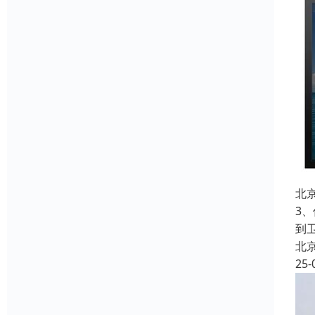
北
3
到
北
25-