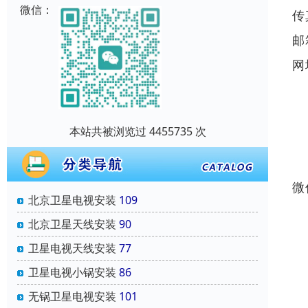
微信：
传
邮
网
本站共被浏览过 4455735 次
微
北京卫星电视安装
109
北京卫星天线安装
90
卫星电视天线安装
77
卫星电视小锅安装
86
无锅卫星电视安装
101