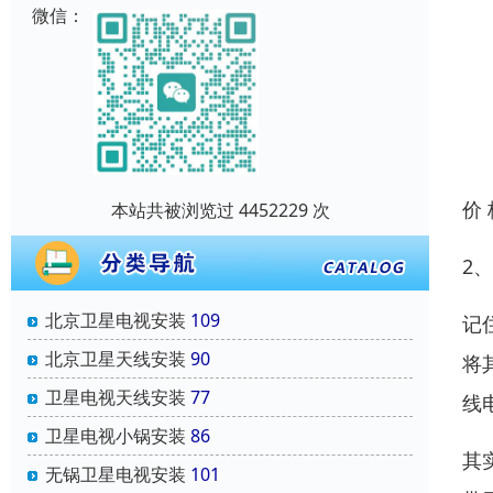
微信：
价
本站共被浏览过 4452229 次
2
北京卫星电视安装
109
记
北京卫星天线安装
90
将
卫星电视天线安装
77
线
卫星电视小锅安装
86
其
无锅卫星电视安装
101