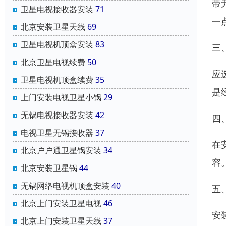
带
卫星电视接收器安装
71
一
北京安装卫星天线
69
卫星电视机顶盒安装
83
三
北京卫星电视续费
50
应
卫星电视机顶盒续费
35
是
上门安装电视卫星小锅
29
无锅电视接收器安装
42
四
电视卫星无锅接收器
37
在
北京户户通卫星锅安装
34
容
北京安装卫星锅
44
无锅网络电视机顶盒安装
40
五
北京上门安装卫星电视
46
安
北京上门安装卫星天线
37