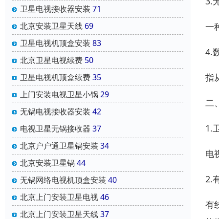
3
卫星电视接收器安装
71
北京安装卫星天线
69
一
卫星电视机顶盒安装
83
4
北京卫星电视续费
50
指
卫星电视机顶盒续费
35
上门安装电视卫星小锅
29
二
无锅电视接收器安装
42
1
电视卫星无锅接收器
37
北京户户通卫星锅安装
34
电
北京安装卫星锅
44
2
无锅网络电视机顶盒安装
40
北京上门安装卫星电视
46
有
北京上门安装卫星天线
37