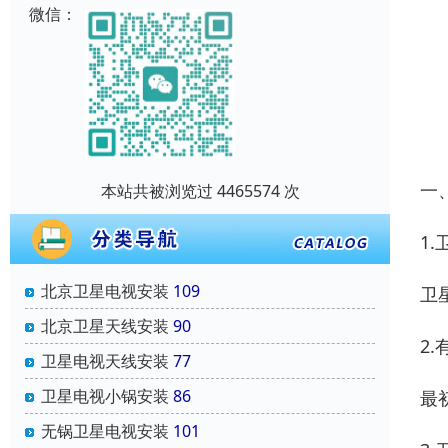
微信：
一
本站共被浏览过 4465574 次
1
北京卫星电视安装
109
卫
北京卫星天线安装
90
2
卫星电视天线安装
77
卫星电视小锅安装
86
最
无锅卫星电视安装
101