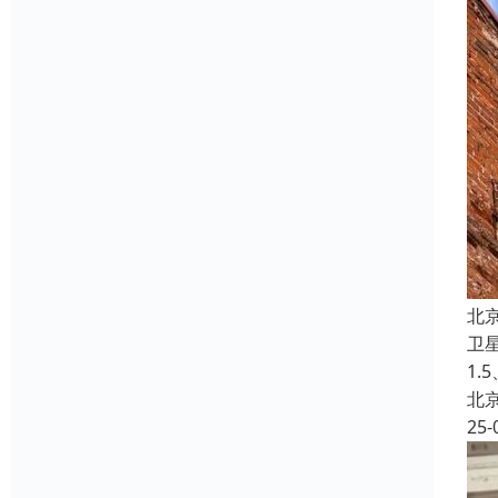
北
卫
1.
北
25-