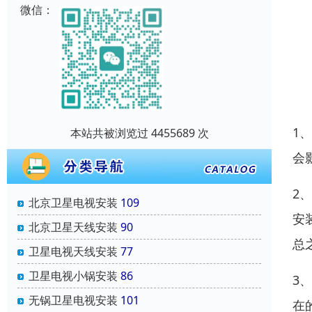
微信：
1
本站共被浏览过 4455689 次
会
2
北京卫星电视安装
109
安
北京卫星天线安装
90
总
卫星电视天线安装
77
卫星电视小锅安装
86
3
无锅卫星电视安装
101
在