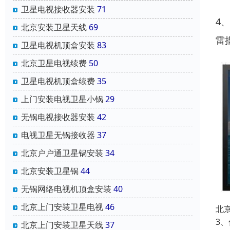
卫星电视接收器安装
71
4
北京安装卫星天线
69
雷
卫星电视机顶盒安装
83
北京卫星电视续费
50
卫星电视机顶盒续费
35
上门安装电视卫星小锅
29
无锅电视接收器安装
42
电视卫星无锅接收器
37
北京户户通卫星锅安装
34
北京安装卫星锅
44
无锅网络电视机顶盒安装
40
北京上门安装卫星电视
46
北
3
北京上门安装卫星天线
37