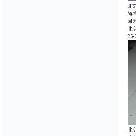
北
随
因
北
25-
北