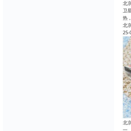
北
卫
热
北
25-
北
一