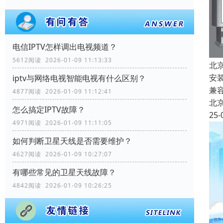
电信IPTV怎样调出电视频道？
5612阅读 2026-01-09 11:13:33
北
安
iptv与网络电视智能电视有什么区别？
兼
4877阅读 2026-01-09 11:12:41
北
怎么搞定IPTV故障？
25-
4971阅读 2026-01-09 11:11:05
如何判断卫星天线是否需要维护？
4627阅读 2026-01-09 10:27:07
有哪些常见的卫星天线故障？
4842阅读 2026-01-09 10:26:25