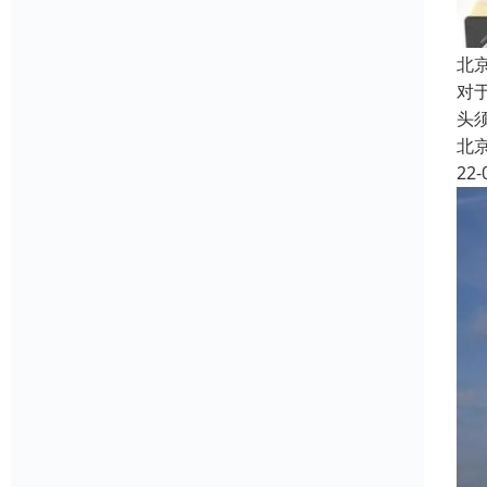
北
对
头
北
22-