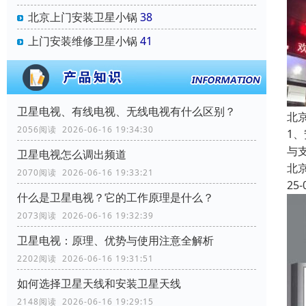
北京上门安装卫星小锅
38
上门安装维修卫星小锅
41
卫星电视、有线电视、无线电视有什么区别？
北
2056阅读 2026-06-16 19:34:30
1
与
卫星电视怎么调出频道
北
2070阅读 2026-06-16 19:33:21
25-
什么是卫星电视？它的工作原理是什么？
2073阅读 2026-06-16 19:32:39
卫星电视：原理、优势与使用注意全解析
2202阅读 2026-06-16 19:31:51
如何选择卫星天线和安装卫星天线
2148阅读 2026-06-16 19:29:15