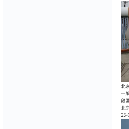
北
一
段
北
25-