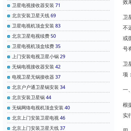
效
卫星电视接收器安装
71
北京安装卫星天线
69
卫
卫星电视机顶盒安装
83
不
北京卫星电视续费
50
或
卫星电视机顶盒续费
35
号
上门安装电视卫星小锅
29
卫
无锅电视接收器安装
42
项
电视卫星无锅接收器
37
北京户户通卫星锅安装
34
一
北京安装卫星锅
44
根
无锅网络电视机顶盒安装
40
实
北京上门安装卫星电视
46
北京上门安装卫星天线
37
四