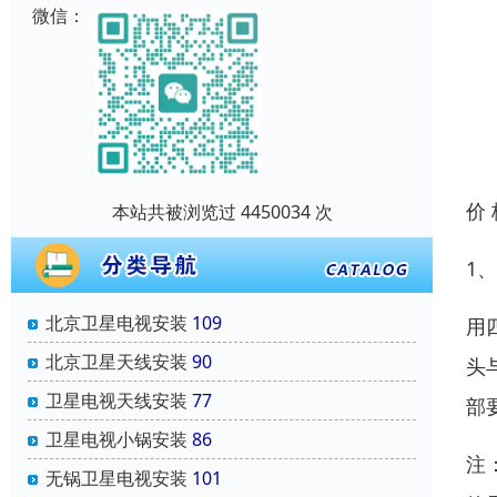
微信：
价
本站共被浏览过 4450034 次
1
北京卫星电视安装
109
用
北京卫星天线安装
90
头
卫星电视天线安装
77
部
卫星电视小锅安装
86
注
无锅卫星电视安装
101