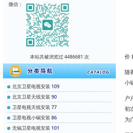
微信：
价
本站共被浏览过 4486681 次
随
小
北京卫星电视安装
109
北京卫星天线安装
90
户
卫星电视天线安装
77
初
卫星电视小锅安装
86
为
无锅卫星电视安装
101