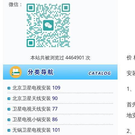
微信：
价
本站共被浏览过 4464901 次
安
北京卫星电视安装
109
1
北京卫星天线安装
90
首
卫星电视天线安装
77
地
卫星电视小锅安装
86
无锅卫星电视安装
101
2