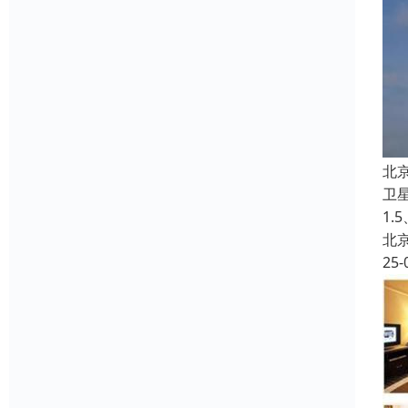
北
卫
1.
北
25-