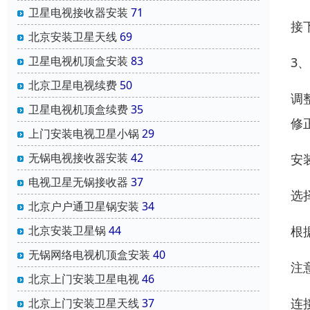
卫星电视接收器安装
71
接
北京安装卫星天线
69
卫星电视机顶盒安装
83
3
北京卫星电视续费
50
调
卫星电视机顶盒续费
35
修
上门安装电视卫星小锅
29
无锅电视接收器安装
42
安
电视卫星无锅接收器
37
选
北京户户通卫星锅安装
34
北京安装卫星锅
44
根
无锅网络电视机顶盒安装
40
注
北京上门安装卫星电视
46
连
北京上门安装卫星天线
37