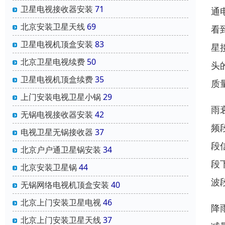
卫星电视接收器安装
71
通
北京安装卫星天线
69
看
卫星电视机顶盒安装
83
星
北京卫星电视续费
50
头
卫星电视机顶盒续费
35
质
上门安装电视卫星小锅
29
雨
无锅电视接收器安装
42
频
电视卫星无锅接收器
37
段
北京户户通卫星锅安装
34
段
北京安装卫星锅
44
波
无锅网络电视机顶盒安装
40
北京上门安装卫星电视
46
降
北京上门安装卫星天线
37