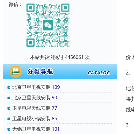
微信：
价
本站共被浏览过 4456061 次
2
北京卫星电视安装
109
记
北京卫星天线安装
90
将
卫星电视天线安装
77
线
卫星电视小锅安装
86
3
无锅卫星电视安装
101