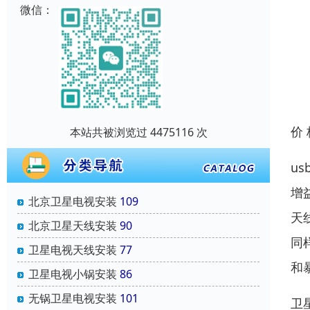
微信：
价
本站共被浏览过 4475116 次
u
增
北京卫星电视安装
109
天
北京卫星天线安装
90
同
卫星电视天线安装
77
和
卫星电视小锅安装
86
无锅卫星电视安装
101
卫