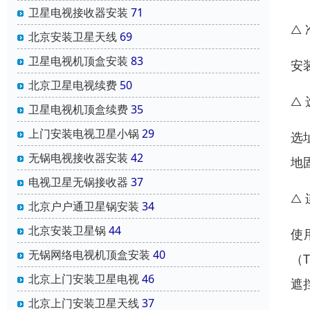
卫星电视接收器安装
71
△
北京安装卫星天线
69
卫星电视机顶盒安装
83
安
北京卫星电视续费
50
△
卫星电视机顶盒续费
35
上门安装电视卫星小锅
29
选
无锅电视接收器安装
42
地
电视卫星无锅接收器
37
△
北京户户通卫星锅安装
34
北京安装卫星锅
44
使
无锅网络电视机顶盒安装
40
（
北京上门安装卫星电视
46
遮
北京上门安装卫星天线
37